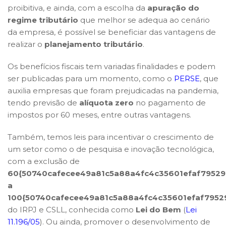
proibitiva, e ainda, com a escolha da
apuração do
regime tributário
que melhor se adequa ao cenário
da empresa, é possível se beneficiar das vantagens de
realizar o
planejamento tributário
.
Os benefícios fiscais tem variadas finalidades e podem
ser publicadas para um momento, como o
PERSE
, que
auxilia empresas que foram prejudicadas na pandemia,
tendo previsão de
alíquota zero
no pagamento de
impostos por 60 meses, entre outras vantagens.
Também, temos leis para incentivar o crescimento de
um setor como o de pesquisa e inovação tecnológica,
com a exclusão de
60{50740cafecee49a81c5a88a4fc4c35601efaf7952
a
100{50740cafecee49a81c5a88a4fc4c35601efaf795
do IRPJ e CSLL, conhecida como
Lei do Bem
(
Lei
11.196/05
). Ou ainda, promover o desenvolvimento de