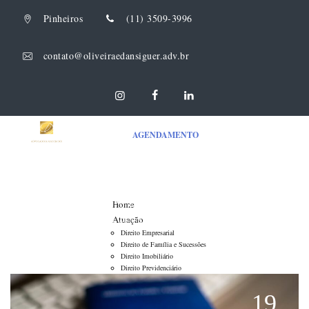
Pinheiros
(11) 3509-3996
contato@oliveiraedansiguer.adv.br
AGENDAMENTO
Tag Archives:
advogado especialista
Home
Atuação
Oliveira & Dansiguer Advogados Associados
>
advogado especialista
Direito Empresarial
Direito de Família e Sucessões
Direito Imobiliário
Direito Previdenciário
Direito Tributário
Direito do Trabalho
19
Direito do Consumidor