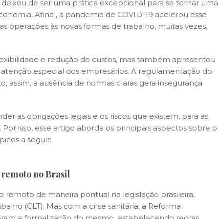
 deixou de ser uma prática excepcional para se tornar uma
economia. Afinal, a pandemia de COVID-19 acelerou esse
 operações às novas formas de trabalho, muitas vezes,
lexibilidade e redução de custos, mas também apresentou
 atenção especial dos empresários. A regulamentação do
, assim, a ausência de normas claras gera insegurança
r as obrigações legais e os riscos que existem, para as
or isso, esse artigo aborda os principais aspectos sobre o
picos a seguir:
remoto no Brasil
o remoto de maneira pontual na legislação brasileira,
balho (CLT). Mas com a crise sanitária, a Reforma
itaram a formalização do mesmo, estabelecendo regras