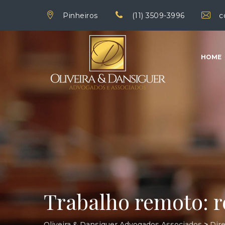
Pinheiros
(11) 3509-3996
c
HOME
Trabalho remoto: r
Oliveira & Dansiguer Advogados Associados
>
Dire