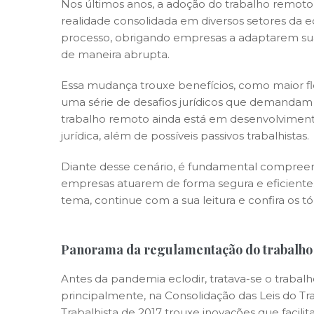
Nos últimos anos, a adoção do trabalho remoto
realidade consolidada em diversos setores da 
processo, obrigando empresas a adaptarem suas
de maneira abrupta.
Essa mudança trouxe benefícios, como maior f
uma série de desafios jurídicos que demandam
trabalho remoto ainda está em desenvolvimento
jurídica, além de possíveis passivos trabalhistas.
Diante desse cenário, é fundamental compreende
empresas atuarem de forma segura e eficiente. P
tema, continue com a sua leitura e confira os tó
Panorama da regulamentação do trabalho 
Antes da pandemia eclodir, tratava-se o trabalh
principalmente, na Consolidação das Leis do Tra
Trabalhista de 2017 trouxe inovações que facil