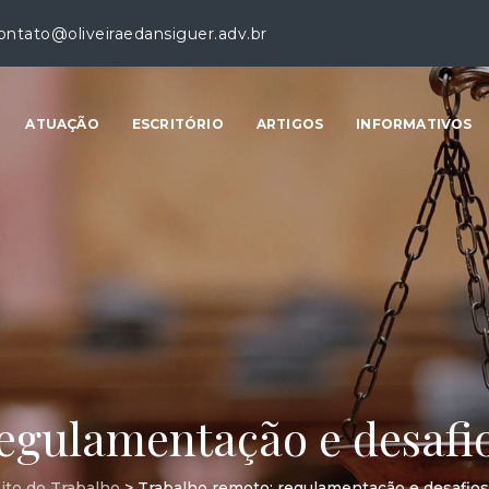
ontato@oliveiraedansiguer.adv.br
ATUAÇÃO
ESCRITÓRIO
ARTIGOS
INFORMATIVOS
egulamentação e desafios
ito do Trabalho
>
Trabalho remoto: regulamentação e desafios 