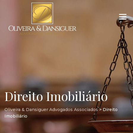
Direito Imobiliário
Oliveira & Dansiguer Advogados Associados
>
Direito
Imobiliário