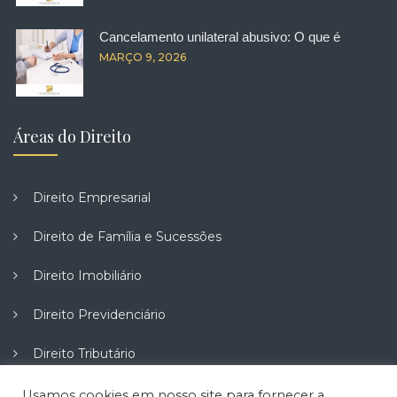
Cancelamento unilateral abusivo: O que é
MARÇO 9, 2026
Áreas do Direito
Direito Empresarial
Direito de Família e Sucessões
Direito Imobiliário
Direito Previdenciário
Direito Tributário
Direito do Trabalho
Usamos cookies em nosso site para fornecer a