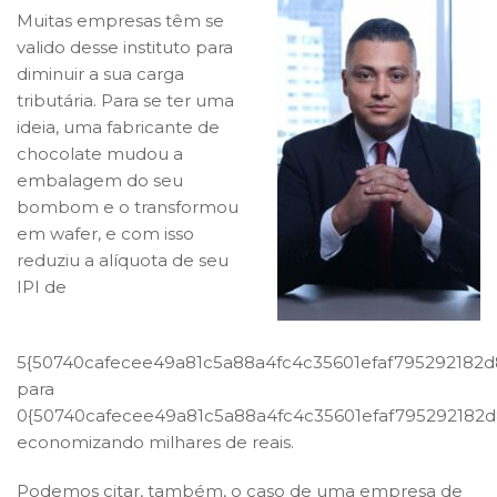
Muitas empresas têm se
valido desse instituto para
diminuir a sua carga
tributária. Para se ter uma
ideia, uma fabricante de
chocolate mudou a
embalagem do seu
bombom e o transformou
em wafer, e com isso
reduziu a alíquota de seu
IPI de
5{50740cafecee49a81c5a88a4fc4c35601efaf795292182
para
0{50740cafecee49a81c5a88a4fc4c35601efaf795292182
economizando milhares de reais.
Podemos citar, também, o caso de uma empresa de