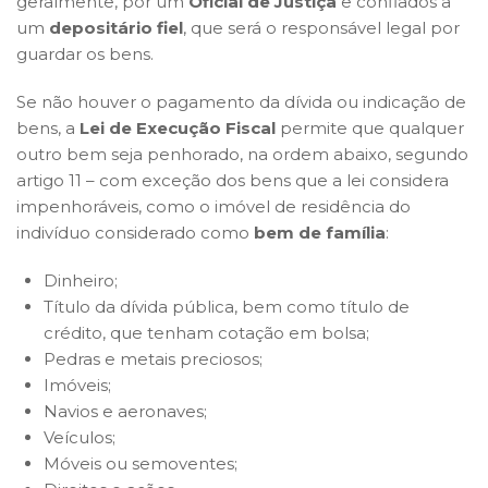
geralmente, por um
Oficial de Justiça
e confiados a
um
depositário fiel
, que será o responsável legal por
guardar os bens.
Se não houver o pagamento da dívida ou indicação de
bens, a
Lei de Execução Fiscal
permite que qualquer
outro bem seja penhorado, na ordem abaixo, segundo
artigo 11 – com exceção dos bens que a lei considera
impenhoráveis, como o imóvel de residência do
indivíduo considerado como
bem de família
:
Dinheiro;
Título da dívida pública, bem como título de
crédito, que tenham cotação em bolsa;
Pedras e metais preciosos;
Imóveis;
Navios e aeronaves;
Veículos;
Móveis ou semoventes;