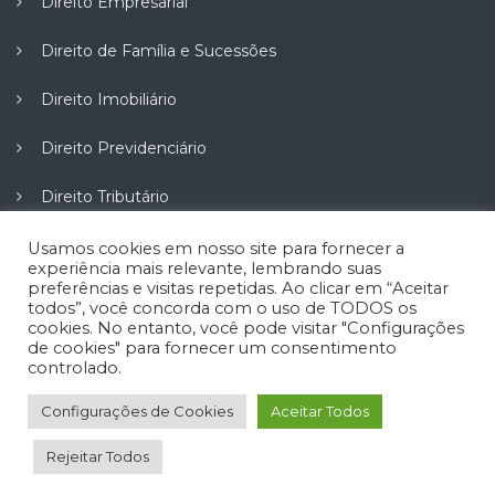
Direito Empresarial
Direito de Família e Sucessões
Direito Imobiliário
Direito Previdenciário
Direito Tributário
Direito do Trabalho
Usamos cookies em nosso site para fornecer a
experiência mais relevante, lembrando suas
preferências e visitas repetidas. Ao clicar em “Aceitar
Direito do Consumidor
todos”, você concorda com o uso de TODOS os
cookies. No entanto, você pode visitar "Configurações
de cookies" para fornecer um consentimento
controlado.
Configurações de Cookies
Aceitar Todos
Copyright © 2026 Oliveira & Dansiguer. Todos os direitos
Rejeitar Todos
reservados.
Site com SEO Criação