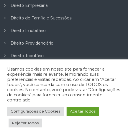
Direito Empresarial
Direito de Família e Sucessões
Direito Imobiliário
Direito Previdenciário
Direito Tributário
Direito do Trabalho
Usamos cookies em nosso site para fornecer a
experiência mais relevante, lembrando suas
preferências e visitas repetidas. Ao clicar em “Aceitar
Direito do Consumidor
todos”, você concorda com o uso de TODOS os
cookies. No entanto, você pode visitar "Configurações
de cookies" para fornecer um consentimento
controlado.
Configurações de Cookies
Aceitar Todos
Copyright © 2026 Oliveira & Dansiguer. Todos os direitos
reservados.
Site com SEO Criação
Rejeitar Todos