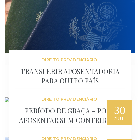
DIREITO PREVIDENCIÁRIO
TRANSFERIR APOSENTADORIA
PARA OUTRO PAÍS
DIREITO PREVIDENCIÁRIO
30
PERÍODO DE GRAÇA – PODE
APOSENTAR SEM CONTRIBUIR?
JUL
DIREITO PREVIDENCIÁRIO