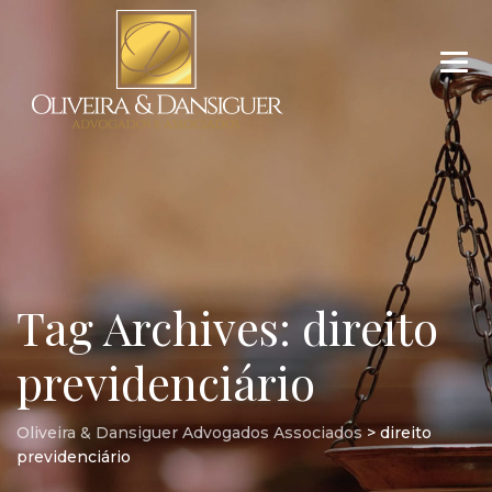
Tag Archives:
direito
previdenciário
Oliveira & Dansiguer Advogados Associados
>
direito
previdenciário