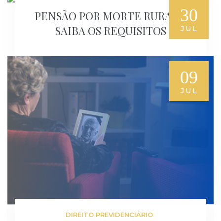
30
PENSÃO POR MORTE RURAL –
SAIBA OS REQUISITOS
JUL
09
JUL
DIREITO PREVIDENCIÁRIO