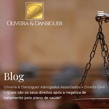
Blog
Oliveira & Dansiguer Advogados Associados
>
Direito Civil
>
Quais são os seus direitos após a negativa de
tratamento pelo plano de saúde?