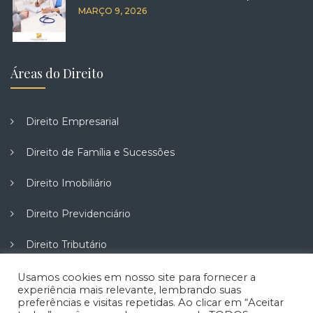
MARÇO 9, 2026
Áreas do Direito
Direito Empresarial
Direito de Família e Sucessões
Direito Imobiliário
Direito Previdenciário
Direito Tributário
Direito do Trabalho
Usamos cookies em nosso site para fornecer a
experiência mais relevante, lembrando suas
preferências e visitas repetidas. Ao clicar em “Aceitar
Direito do Consumidor