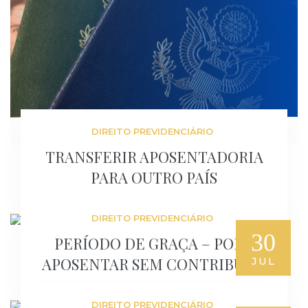
DIREITO PREVIDENCIÁRIO
TRANSFERIR APOSENTADORIA
PARA OUTRO PAÍS
DIREITO PREVIDENCIÁRIO
30
PERÍODO DE GRAÇA – PODE
APOSENTAR SEM CONTRIBUIR?
JUL
DIREITO PREVIDENCIÁRIO