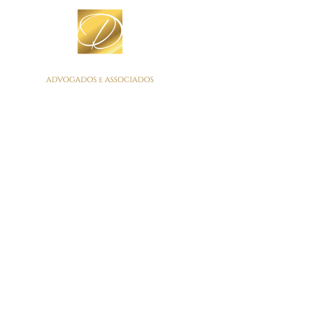
Tag Archives:
pensão
por morte
Oliveira & Dansiguer Advogados Associados
>
pensão por
morte