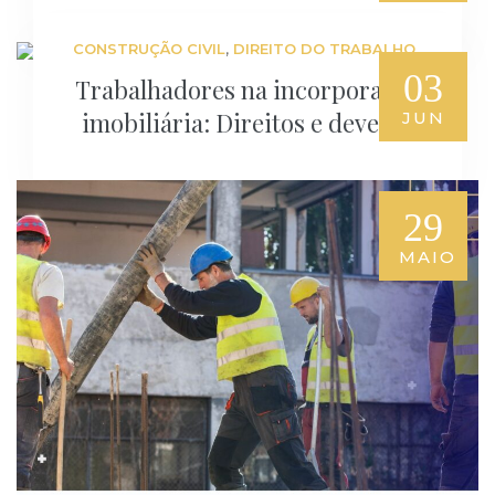
,
CONSTRUÇÃO CIVIL
DIREITO DO TRABALHO
03
Trabalhadores na incorporação
imobiliária: Direitos e deveres
JUN
29
MAIO