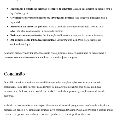
Elaboração de políticas internas e códigos de conduta
: Garantir que estejam de acordo com a
legislação vigente.
Orientação sobre procedimentos de investigação interna
: Para assegurar imparcialidade e
legalidade.
Assessoria em processos judiciais:
Caso a denúncia evolua para uma ação trabalhista, o
advogado atua na defesa dos interesses da empresa.
Treinamentos e capacitações
: Na formação de lideranças e equipes de recursos humanos.
Atualização sobre mudanças legislativas
: Assegurar que a empresa esteja sempre em
conformidade legal.
A atuação preventiva de um advogado reduz riscos jurídicos, protege a reputação da organização e
demonstra compromisso com um ambiente de trabalho justo e seguro.
Conclusão
O assédio moral no trabalho é uma realidade que exige atenção e ações concretas por parte do
empresário. Entre elas, investir na construção de uma
cultura organizacional ética
e promover
treinamentos. Indica-se ainda estabelecer canais de denúncia seguros e agir rapidamente diante de
suspeitas.
Além disso, a
orientação jurídica especializada
é um diferencial que garante a conformidade legal e a
proteção do negócio. O empresário também deve compreender a importância de prevenir o assédio moral
e, com isso, garantir um ambiente saudável, produtivo e livre de práticas abusivas.