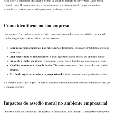
Além disso, é importante distinguir o assédio de conflitos normais de convivência. Desse modo,
enquanto esses últimos podem surgir ocasionalmente, o assédio se caracteriza por uma prática
sistemática e contínua que visa desgastar emocionalmente a vítima.
Como identificar na sua empresa
Para prevenir, é necessário primeiro reconhecer os sinais do assédio moral no trabalho. Desse modo,
confira a seguir quais são os indicativos mais comuns:
Mudanças comportamentais nos funcionários
: Isolamento, ansiedade, irritabilidade ou baixa
autoestima.
Alta rotatividade de colaboradores
: Saídas frequentes podem indicar um ambiente tóxico.
Aumento de faltas ou atrasos
: Funcionários que evitam o trabalho por motivos emocionais.
Conflitos constantes e clima de tensão
: Discussões recorrentes e falta de respeito nas relações
internas.
Feedback negativo excessivo e desproporcional:
Críticas constantes sem justificativa válida.
Ao observar esses sinais, é possível que as lideranças da empresa tomem medidas preventivas antes que
a situação se agrave.
Impactos do assédio moral no ambiente empresarial
O assédio moral no trabalho não afeta apenas os funcionários, mas também o desempenho da empresa