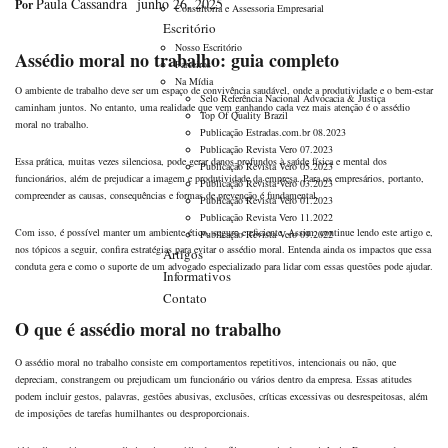
Paula Cassandra
Junho 26, 2025
Por
Consultoria e Assessoria Empresarial
Escritório
Nosso Escritório
Assédio moral no trabalho: guia completo
Parceiros
Na Mídia
O ambiente de trabalho deve ser um espaço de convivência saudável, onde a produtividade e o bem-estar
Selo Referência Nacional Advocacia & Justiça
caminham juntos. No entanto, uma realidade que vem ganhando cada vez mais atenção é o assédio
Top Of Quality Brazil
moral no trabalho.
Publicação Estradas.com.br 08.2023
Publicação Revista Vero 07.2023
Essa prática, muitas vezes silenciosa, pode gerar danos profundos à saúde física e mental dos
Publicação Revista Vero 05.2023
funcionários, além de prejudicar a imagem e produtividade da empresa. Para os empresários, portanto,
Publicação Revista Vero 03.2023
compreender as causas, consequências e formas de prevenção é fundamental.
Publicação Revista Vero 01.2023
Publicação Revista Vero 11.2022
Com isso, é possível manter um ambiente ético, seguro e eficiente. Assim, continue lendo este artigo e,
Publicação Revista Vero 09.2022
nos tópicos a seguir, confira estratégias para evitar o assédio moral. Entenda ainda os impactos que essa
Artigos
conduta gera e como o suporte de um advogado especializado para lidar com essas questões pode ajudar.
Informativos
Contato
O que é assédio moral no trabalho
O assédio moral no trabalho consiste em comportamentos repetitivos, intencionais ou não, que
depreciam, constrangem ou prejudicam um funcionário ou vários dentro da empresa. Essas atitudes
podem incluir gestos, palavras, gestões abusivas, exclusões, críticas excessivas ou desrespeitosas, além
de imposições de tarefas humilhantes ou desproporcionais.