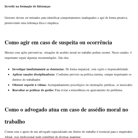
Investir na formação de lideranças
Gestores devem ser treinados para identificar comportamentos inadequados e agir de forma proativa,
promovendo uma liderança ética e empática.
Como agir em caso de suspeita ou ocorrência
Mesmo com ações preventivas, situações de assédio moral no trabalho podem ocorrer. Nesse cenário, é
importante seguir algumas recomendações. São elas:
Investigar imediatamente as denúncias
: De forma imparcial, com sigilo e responsabilidade.
Aplicar sanções disciplinadoras
: Conforme previsto na política interna, sempre respeitando os
direitos do trabalhador.
Oferecer suporte à vítima:
Acompanhamento psicológico ou orientações jurídicas, se necessário.
Reavaliar as práticas de gestão:
Para evitar a reincidência ou agravamento do problema.
Como o advogado atua em caso de assédio moral no
trabalho
Contar com o apoio de um advogado especializado em direito do trabalho é essencial para o empresário.
Afinal, esse profissional pode contribuir de diversas maneiras: