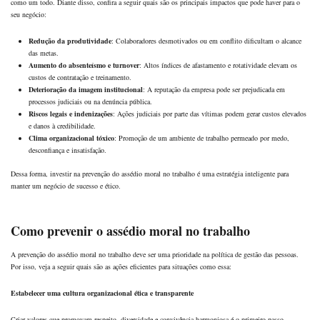
como um todo. Diante disso, confira a seguir quais são os principais impactos que pode haver para o
seu negócio:
Redução da produtividade
: Colaboradores desmotivados ou em conflito dificultam o alcance
das metas.
Aumento do absenteísmo e turnover
: Altos índices de afastamento e rotatividade elevam os
custos de contratação e treinamento.
Deterioração da imagem institucional
: A reputação da empresa pode ser prejudicada em
processos judiciais ou na denúncia pública.
Riscos legais e indenizações
: Ações judiciais por parte das vítimas podem gerar custos elevados
e danos à credibilidade.
Clima organizacional tóxico
: Promoção de um ambiente de trabalho permeado por medo,
desconfiança e insatisfação.
Dessa forma, investir na prevenção do assédio moral no trabalho é uma estratégia inteligente para
manter um negócio de sucesso e ético.
Como prevenir o assédio moral no trabalho
A prevenção do assédio moral no trabalho deve ser uma prioridade na política de gestão das pessoas.
Por isso, veja a seguir quais são as ações eficientes para situações como essa:
Estabelecer uma cultura organizacional ética e transparente
Criar valores que promovam respeito, diversidade e convivência harmoniosa é o primeiro passo.