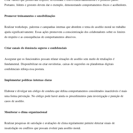
Portanto, líderes e gestores devem dar o exemplo, demonstrando comportamentos éticos e acolhedores.
Promover treinamentos e sensibilizações
Realizar workshops, palestras e campanhas internas que abordem o tema do assédio moral no trabalho
ajuda significativamente. Essas ações promovem a conscientização dos colaboradores sobre os limites
do respeito e as consequências de comportamentos abusivos.
Criar canais de denúncia seguros e confidenciais
Assegurar que os funcionários possam relatar situações de assédio sem medo de retaliações é
fundamental. Disponibilizar ou criar ouvidorias, caixas de sugestões ou plataformas digitais
confidenciais reforça essa postura.
Implementar políticas internas claras
Elaborar e divulgar um código de conduta que defina comportamentos considerados inaceitáveis é mais
uma forma prevenção. No código pode haver ainda os procedimentos para investigação e punição de
casos de assédio.
Monitorar o clima organizacional
Realizar pesquisas de satisfação e avaliações de clima regularmente permite detectar sinais de
insatisfação ou conflitos que possam evoluir para assédio moral.