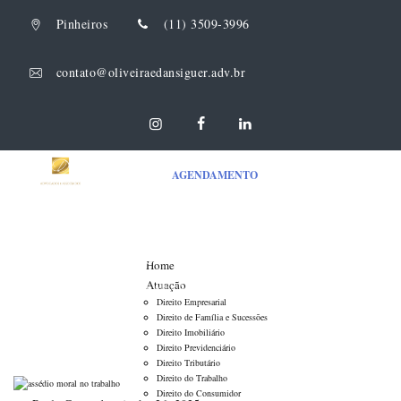
Pinheiros
(11) 3509-3996
contato@oliveiraedansiguer.adv.br
AGENDAMENTO
Assédio moral no trabalho: guia completo
Home
Atuação
Oliveira & Dansiguer Advogados Associados
>
Direito do Trabalho
>
Direito Empresarial
Assédio moral no trabalho: guia completo
Direito de Família e Sucessões
Direito Imobiliário
Direito Previdenciário
Direito Tributário
Direito do Trabalho
Direito do Consumidor