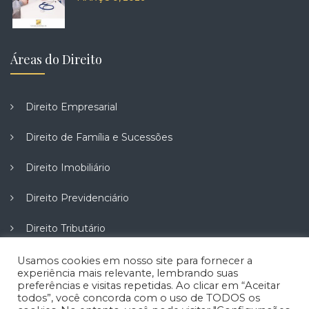
Áreas do Direito
Direito Empresarial
Direito de Família e Sucessões
Direito Imobiliário
Direito Previdenciário
Direito Tributário
Direito do Trabalho
Usamos cookies em nosso site para fornecer a
experiência mais relevante, lembrando suas
preferências e visitas repetidas. Ao clicar em “Aceitar
Direito do Consumidor
todos”, você concorda com o uso de TODOS os