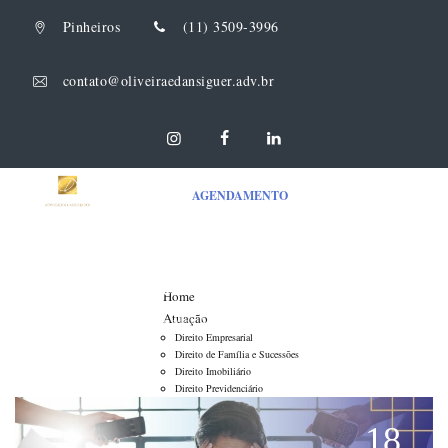
Pinheiros
(11) 3509-3996
contato@oliveiraedansiguer.adv.br
AGENDAMENTO
Category Archives:
Direito do Trabalho
Home
Atuação
Oliveira & Dansiguer Advogados Associados
>
Direito do Trabalho
Direito Empresarial
Direito de Família e Sucessões
Direito Imobiliário
Direito Previdenciário
Direito Tributário
Direito do Trabalho
18
Direito do Consumidor