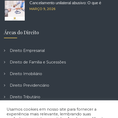
Cancelamento unilateral abusivo: O que é
MARÇO 9, 2026
Áreas do Direito
Direito Empresarial
Direito de Família e Sucessões
Direito Imobiliário
Direito Previdenciário
Direito Tributário
Direito do Trabalho
Usamos cookies em nosso site para fornecer a
experiência mais relevante, lembrando suas