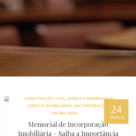
,
,
CONSTRUÇÃO CIVIL
DIREITO EMPRESARIAL
,
24
DIREITO IMOBILIÁRIO
INCORPORAÇÃO
IMOBILIÁRIA
MAIO
Memorial de Incorporação
Imobiliária – Saiba a Importância